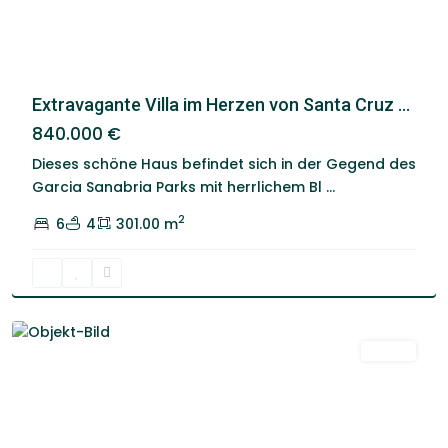
Extravagante Villa im Herzen von Santa Cruz ...
840.000 €
Dieses schöne Haus befindet sich in der Gegend des
Los
Garcia Sanabria Parks mit herrlichem Bl
...
Alisios
,
2
6
4
301.00 m
Santa
Cruz
De
Tenerife
Venta