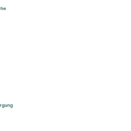
che
rgung