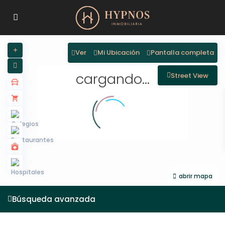
Ver
Mi Ubicación
Pantalla completa
cargando...
Street View
abrir mapa
Búsqueda avanzada