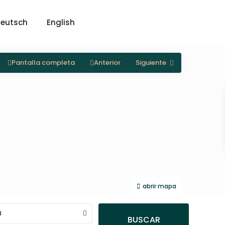
eutsch
English
Pantalla completa
Anterior
Siguiente
abrir mapa
d
BUSCAR