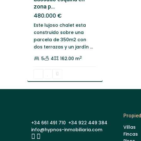
zona p...
480.000 €
Este lujoso chalet esta
construido sobre una
parcela de 350m2 con
dos terrazas y un jardín
...
2
5
4
162.00 m
Propie
+34 661 491 710 +34 922 449 384
Villas
info@hypnos-inmobiliaria.com
Fincas