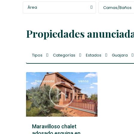
Área
Camas/Baños
Propiedades anunciada
Guajara
,
Tipos
Categorías
Estados
Guajara
La
25
Laguna
Destacado
Venta
Maravilloso chalet
adosado esquina en